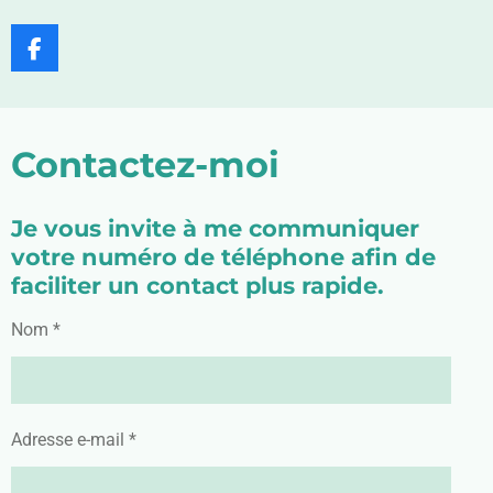
F
a
c
e
b
Contactez-moi
o
o
k
Je vous invite à me communiquer
votre numéro de téléphone afin de
faciliter un contact plus rapide.
Nom *
Adresse e-mail *