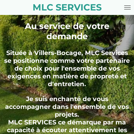
MLC SERVICES
Passer
au
contenu
Au service de votre
principal
demande
Située à Villers-Bocage, MLC Services
se positionne comme votre partenaire
de choix pour l'ensemble de vos
exigences en matière de propreté et
d'entretien.
Je suis enchanté de vous
accompagner dans l'ensemble de vos
projets.
MLC SERVICES ce démarque par ma
capacité à écouter attentivement les